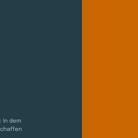
 In dem 
chaffen 