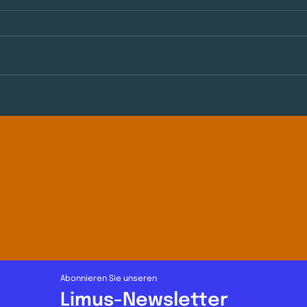
Social Presencing Theater:
Ach
Wie Körperwahrnehmung
Pers
Persönlichkeitsentwicklung
– De
und Demokratie stärkt
uns
Abonnieren Sie unseren
Limus-Newsletter