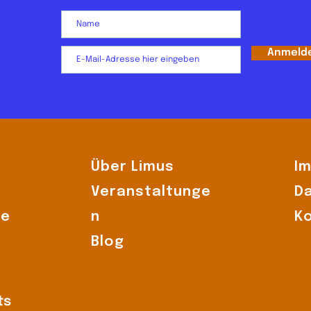
Anmeld
Über Limus
I
Veranstaltunge
D
de
n
K
Blog
ts