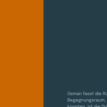
Osman fasst die R
Begegnungsraum, d
konnten, ist die Dr