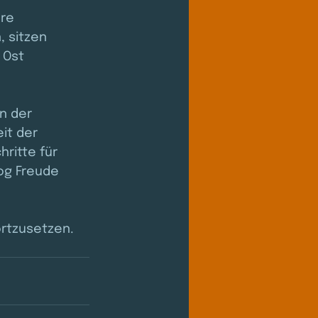
re 
 sitzen
 Ost
n der 
it der 
ritte für 
og Freude 
ortzusetzen.