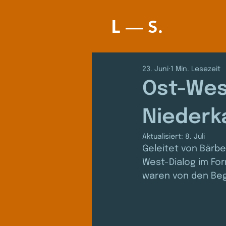
–– S
L
.
23. Juni
1 Min. Lesezeit
Ost-Wes
Niederk
Aktualisiert:
8. Juli
Geleitet von Bärb
West-Dialog im Fo
waren von den Beg