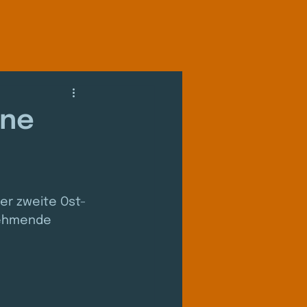
une
er zweite Ost-
nehmende 