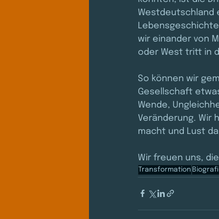
Westdeutschland e
Lebensgeschichten
wir einander von 
oder West tritt in 
So können wir gem
Gesellschaft etwas
Wende, Ungleichhei
Veränderung. Wir 
macht und Lust dar
Wir freuen uns, di
Transformation
Biograf