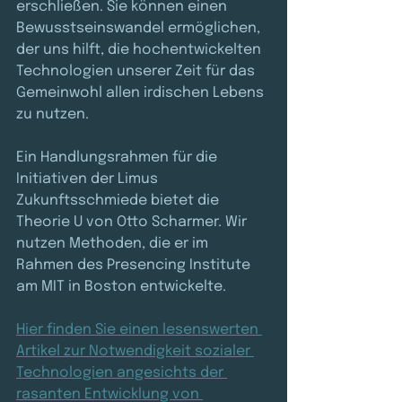
erschließen. Sie können einen 
Bewusstseinswandel ermöglichen, 
der uns hilft, die hochentwickelten 
Technologien unserer Zeit für das 
Gemeinwohl allen irdischen Lebens 
zu nutzen.
Ein Handlungsrahmen für die 
Initiativen der Limus 
Zukunftsschmiede bietet die 
Theorie U von Otto Scharmer. Wir 
nutzen Methoden, die er im 
Rahmen des Presencing Institute 
am MIT in Boston entwickelte. 
Hier finden Sie einen lesenswerten 
Artikel zur Notwendigkeit sozialer 
Technologien angesichts der 
rasanten Entwicklung von 