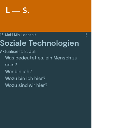
–– S
L
.
16. Mai
1 Min. Lesezeit
Soziale Technologien
Aktualisiert:
8. Juli
Was bedeutet es, ein Mensch zu 
sein? 
Wer bin ich? 
Wozu bin ich hier? 
Wozu sind wir hier?