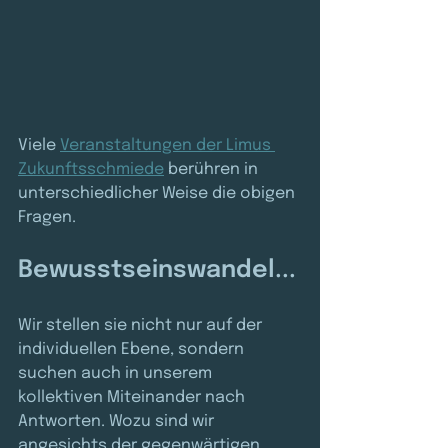
Viele 
Veranstaltungen der Limus 
Zukunftsschmiede
 berühren in 
unterschiedlicher Weise die obigen 
Fragen. 
Bewusstseinswandel...
Wir stellen sie nicht nur auf der 
individuellen Ebene, sondern 
suchen auch in unserem 
kollektiven Miteinander nach 
Antworten. Wozu sind wir 
angesichts der gegenwärtigen 