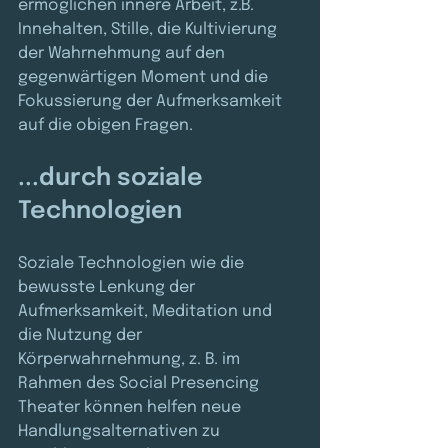
ermöglichen innere Arbeit, z.B. 
Innehalten, Stille, die Kultivierung 
der Wahrnehmung auf den 
gegenwärtigen Moment und die 
Fokussierung der Aufmerksamkeit 
auf die obigen Fragen. 
...durch soziale 
Technologien
Soziale Technologien wie die 
bewusste Lenkung der 
Aufmerksamkeit, Meditation und 
die Nutzung der 
Körperwahrnehmung, z. B. im 
Rahmen des Social Presencing 
Theater können helfen neue 
Handlungsalternativen zu 