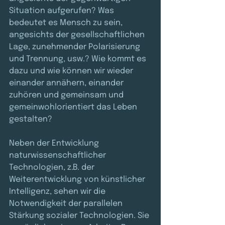
Situation aufgerufen? Was 
bedeutet es Mensch zu sein, 
angesichts der gesellschaftlichen 
Lage, zunehmender Polarisierung 
und Trennung, usw.? Wie kommt es 
dazu und wie können wir wieder 
einander annähern, einander 
zuhören und gemeinsam und 
gemeinwohlorientiert das Leben 
gestalten?
Neben der Entwicklung 
naturwissenschaftlicher 
Technologien, z.B. der 
Weiterentwicklung von künstlicher 
Intelligenz, sehen wir die 
Notwendigkeit der parallelen 
Stärkung sozialer Technologien. Sie 