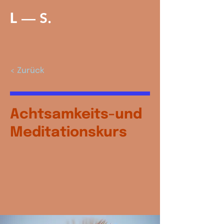
–– S
L
.
< Zurück
Achtsamkeits-und
Meditationskurs