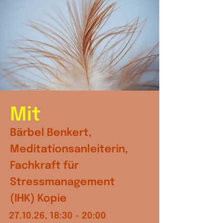
Mit
Bärbel Benkert,
Meditationsanleiterin,
Fachkraft für
Stressmanagement
(IHK) Kopie
27.10.26, 18:30 - 20:00