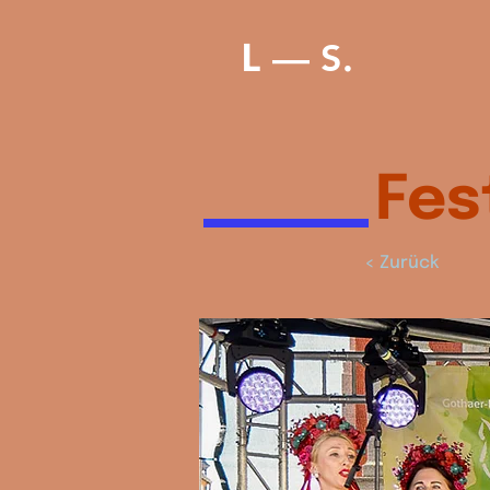
–– S
L
.
Fes
< Zurück