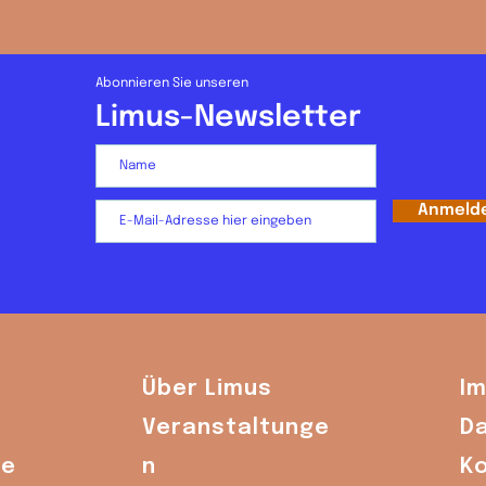
Abonnieren Sie unseren
Limus-Newsletter
Anmeld
Über Limus
I
Veranstaltunge
D
de
n
K